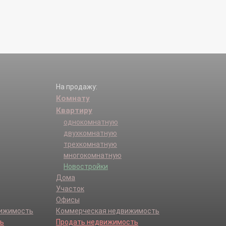
На продажу:
Комнату
Квартиру
однокомнатную
двухкомнатную
трехкомнатную
многокомнатную
Новостройки
Дома
Участок
Офисы
вижимость
Коммерческая недвижимость
ь
Продать недвижимость