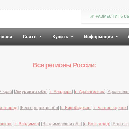
РАЗМЕСТИТЬ О
авная
Снять
Купить
Информация
Все регионы России:
й край
]
[
Амурская обл
]
[
г. Анадырь
]
[
г. Архангельск
]
[
Архангель
 Белгород
]
[
Белгородская обл
]
[
г. Биробиджан
]
[
г. Благовещенск
]
кавказ
]
[
г. Владимир
]
[
Владимирская обл
]
[
г. Волгоград
]
[
Волгогр