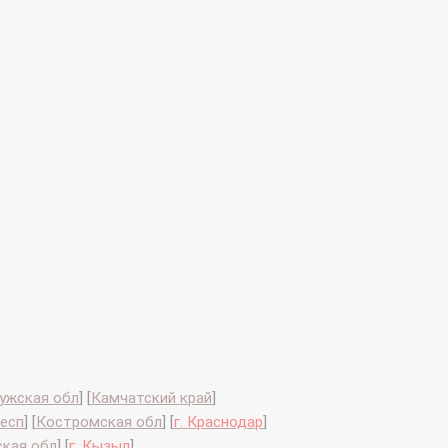
ужская обл
]
[
Камчатский край
]
есп
]
[
Костромская обл
]
[
г. Краснодар
]
ская обл
]
[
г. Кызыл
]