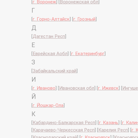
[
г. Воронеж
]
[
Воронежская обл
]
Г
[
г. Горно-Алтайск
]
[
г. Грозный
]
Д
[
Дагестан Респ
]
Е
[
Еврейская Аобл
]
[
г. Екатеринбург
]
З
[
Забайкальский край
]
И
[
г. Иваново
]
[
Ивановская обл
]
[
г. Ижевск
]
[
Ингуше
Й
[
г. Йошкар-Ола
]
К
[
Кабардино-Балкарская Респ
]
[
г. Казань
]
[
г. Кали
[
Карачаево-Черкесская Респ
]
[
Карелия Респ
]
[
г.
[
Краснодарский край
]
[
г. Красноярск
]
[
Красноярс