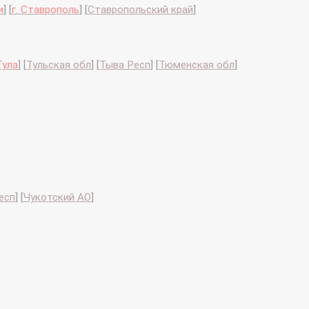
и
]
[
г. Ставрополь
]
[
Ставропольский край
]
 Тула
]
[
Тульская обл
]
[
Тыва Респ
]
[
Тюменская обл
]
есп
]
[
Чукотский АО
]