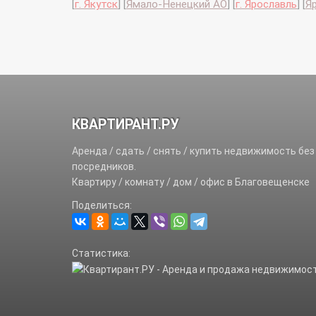
[
г. Якутск
]
[
Ямало-Ненецкий АО
]
[
г. Ярославль
]
[
Я
КВАРТИРАНТ.РУ
Аренда / сдать / снять / купить недвижимость без
посредников.
Квартиру / комнату / дом / офис в Благовещенске
Поделиться:
Статистика: