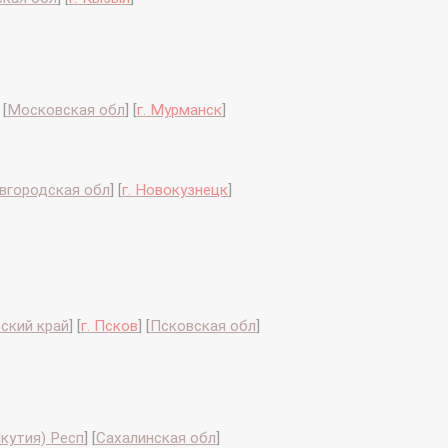
[
Московская обл
]
[
г. Мурманск
]
вгородская обл
]
[
г. Новокузнецк
]
ский край
]
[
г. Псков
]
[
Псковская обл
]
Якутия) Респ
]
[
Сахалинская обл
]