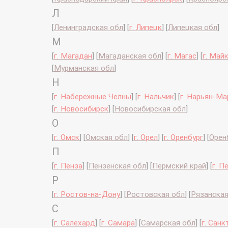
Л
[
Ленинградская обл
]
[
г. Липецк
]
[
Липецкая обл
]
М
[
г. Магадан
]
[
Магаданская обл
]
[
г. Магас
]
[
г. Май
[
Мурманская обл
]
Н
[
г. Набережные Челны
]
[
г. Нальчик
]
[
г. Нарьян-Ма
[
г. Новосибирск
]
[
Новосибирская обл
]
О
[
г. Омск
]
[
Омская обл
]
[
г. Орел
]
[
г. Оренбург
]
[
Орен
П
[
г. Пенза
]
[
Пензенская обл
]
[
Пермский край
]
[
г. П
Р
[
г. Ростов-на-Дону
]
[
Ростовская обл
]
[
Рязанская
С
[
г. Салехард
]
[
г. Самара
]
[
Самарская обл
]
[
г. Сан