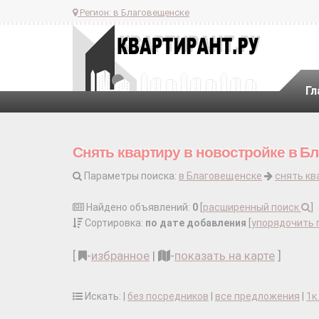
Регион:
в Благовещенске
Гл
Снять квартиру в новостройке в Б
Параметры поиска:
в Благовещенске
снять кв
Найдено объявлений:
0
[
расширенный поиск
]
Сортировка:
по дате добавления
[
упорядочить 
[
-
избранное
|
-
показать на карте
]
Искать: |
без посредников
|
все предложения
|
1к.