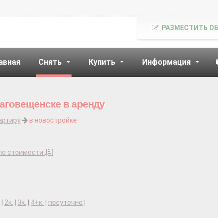
РАЗМЕСТИТЬ О
авная
Снять
Купить
Информация
лаговещенске в аренду
артиру
в новостройке
по стоимости
]
|
2к.
|
3к.
|
4+к.
|
посуточно
|