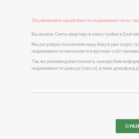
Объявлений в нашей базе по недвижимости по тако
Вы искали: Снять квартиру в новостройке в Благ
Мы регулярно пополняем нашу базу и уже скоро ту
недвижимости наполняются вручную собственникам
Так же рекомендуем поискать нужную Вам информаци
недвижимости циан.ру (cian.ru), в базе домофонд.ру (
РАЗ