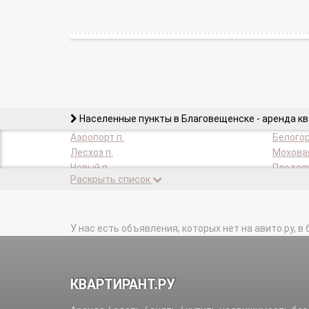
Населенные пункты в Благовещенске - аренда к
Аэропорт п.
Белогор
Лесхоз п.
Моховая
Новый п.
Плодопи
Раскрыть список
Сады Винзавода п.
Широтна
У нас есть объявления, которых нет на авито.ру, в 
КВАРТИРАНТ.РУ