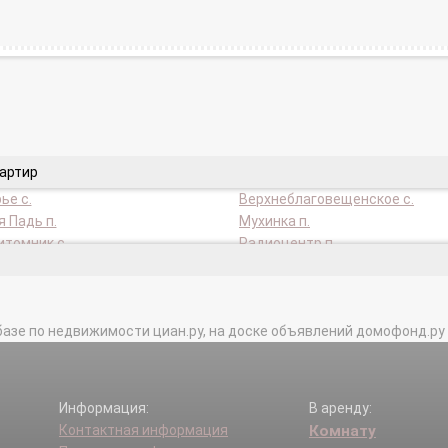
вартир
ье с.
Верхнеблаговещенское с.
 Падь п.
Мухинка п.
томник с.
Радиоцентр п.
я ст.
базе по недвижимости циан.ру, на доске объявлений домофонд.ру и в 
Информация:
В аренду:
Контактная информация
Комнату