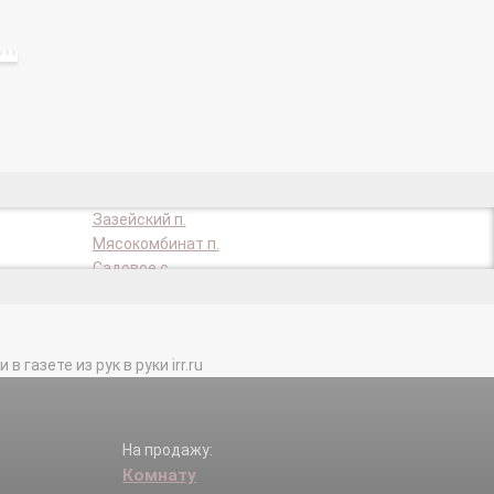
Зазейский п.
Мясокомбинат п.
Садовое с.
газете из рук в руки irr.ru
На продажу:
Комнату