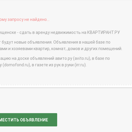
му запросу не найдено...
овещенске - сдать в аренду недвижимость на КВАРТИРАНТ.РУ
т будут новые объявления. Объявления в нашей базе по
и и хозяевами квартир, комнат, домов и других помещений.
ю на доске объявлений авито.ру (avito.ru), в базе по
domofond.ru), в газете из рук в руки (irr.ru).
МЕСТИТЬ ОБЪЯВЛЕНИЕ